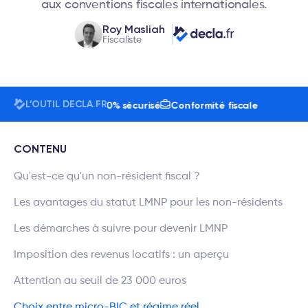
aux conventions fiscales internationales.
Roy Masliah
Fiscaliste
L’OUTIL DECLA.FR
lisateurs
24h/7j
100% sécurisé
Conformité fiscale
CONTENU
Qu'est-ce qu'un non-résident fiscal ?
Les avantages du statut LMNP pour les non-résidents
Les démarches à suivre pour devenir LMNP
Imposition des revenus locatifs : un aperçu
Attention au seuil de 23 000 euros
Choix entre micro-BIC et régime réel