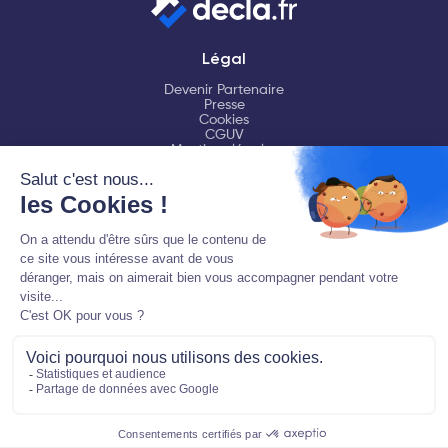
Légal
Devenir Partenaire
Presse
Cookies
CGUV
Mentions légales
Aide
FAQ
Chat en ligne
Contactez-nous
Ressources
LMNP
Fiscalité LMNP
Déclaration LMNP
Logiciel comptable