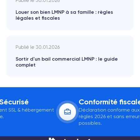
Publié le
30.01.2026
Louer son bien LMNP à sa famille : règles
légales et fiscales
Publié le
30.01.2026
Sortir d'un bail commercial LMNP : le guide
complet
écurisé
Conformité fiscale
nt SSL & hébergement
Déclaration conforme aux
règles 2026 et sans erreurs
possibles.