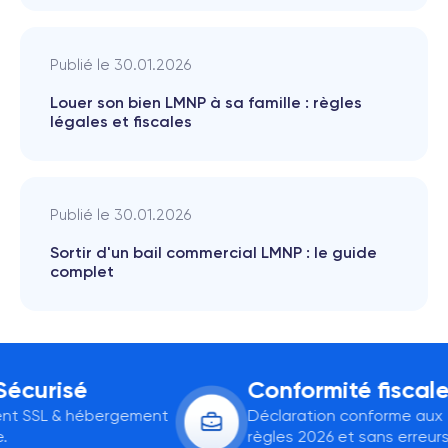
Publié le
30.01.2026
Louer son bien LMNP à sa famille : règles
légales et fiscales
Publié le
30.01.2026
Sortir d'un bail commercial LMNP : le guide
complet
curisé
Conformité fiscale
t SSL & hébergement
Déclaration conforme aux
règles 2026 et sans erreurs