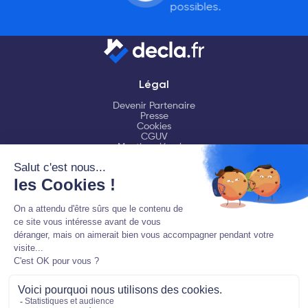
possibles.
Légal
Devenir Partenaire
Presse
Cookies
CGUV
Mentions légales
Aide
FAQ
Chat en ligne
Contactez-nous
Ressources
LMNP
Fiscalité LMNP
Déclaration LMNP
Logiciel comptable