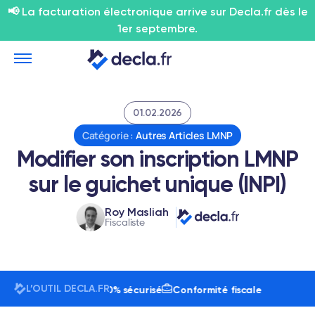
📢 La facturation électronique arrive sur Decla.fr dès le
1er septembre.
01.02.2026
Catégorie :
Autres Articles LMNP
Modifier son inscription LMNP
sur le guichet unique (INPI)
Roy Masliah
Fiscaliste
L’OUTIL DECLA.FR
isateurs
24h/7j
100% sécurisé
Conformité fiscale