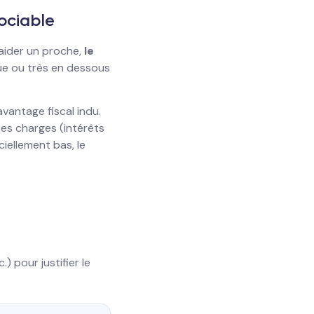
gociable
d'aider un proche,
le
que ou très en dessous
vantage fiscal indu.
ses charges (intérêts
iciellement bas, le
 pour justifier le