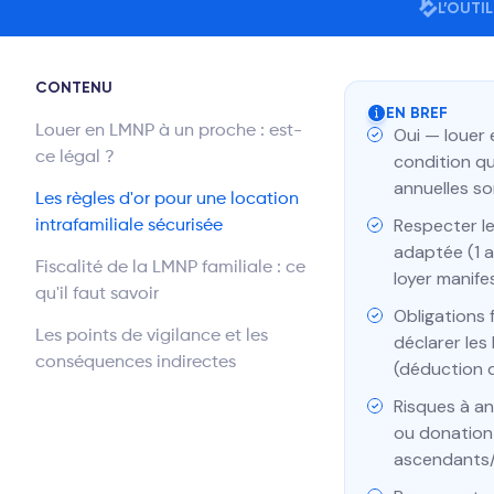
L’OUTI
CONTENU
EN BREF
Louer en LMNP à un proche : est-
Oui — louer 
ce légal ?
condition qu
annuelles so
Les règles d'or pour une location
Respecter le
intrafamiliale sécurisée
adaptée (1 a
Fiscalité de la LMNP familiale : ce
loyer manif
qu'il faut savoir
Obligations f
Les points de vigilance et les
déclarer les
conséquences indirectes
(déduction 
Risques à an
ou donation 
ascendants/