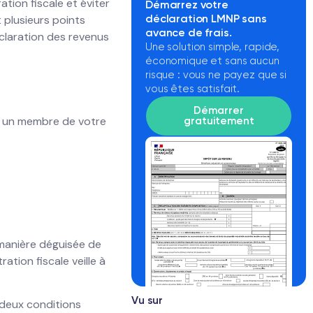
tion fiscale et éviter
Démarrez votre
déclaration LMNP sans
 plusieurs points
avance de frais.
déclaration des revenus
Une solution simple, rapide,
économique et sans aucun
risque : vous ne payez que si
vous êtes satisfait.
Démarrer
 à un membre de votre
gratuitement
 manière déguisée de
ation fiscale veille à
Vu sur
 deux conditions