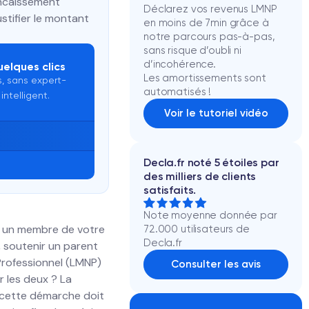
encaissement
Déclarez vos revenus LMNP
ustifier le montant
en moins de 7min grâce à
notre parcours pas-à-pas,
sans risque d’oubli ni
d’incohérence.
uelques clics
Les amortissements sont
, sans expert-
automatisés !
intelligent.
Voir le tutoriel vidéo
Decla.fr noté 5 étoiles par
des milliers de clients
satisfaits.
Note moyenne donnée par
r un membre de votre
72.000 utilisateurs de
Decla.fr
, soutenir un parent
Professionnel (LMNP)
Consulter les avis
r les deux ? La
t, cette démarche doit