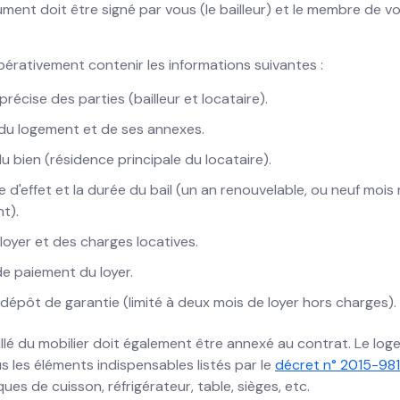
ent doit être signé par vous (le bailleur) et le membre de vot
pérativement contenir les informations suivantes :
 précise des parties (bailleur et locataire).
 du logement et de ses annexes.
u bien (résidence principale du locataire).
e d'effet et la durée du bail (un an renouvelable, ou neuf moi
t).
oyer et des charges locatives.
e paiement du loyer.
épôt de garantie (limité à deux mois de loyer hors charges).
illé du mobilier doit également être annexé au contrat. Le log
s les éléments indispensables listés par le
décret n° 2015-981 
aques de cuisson, réfrigérateur, table, sièges, etc.