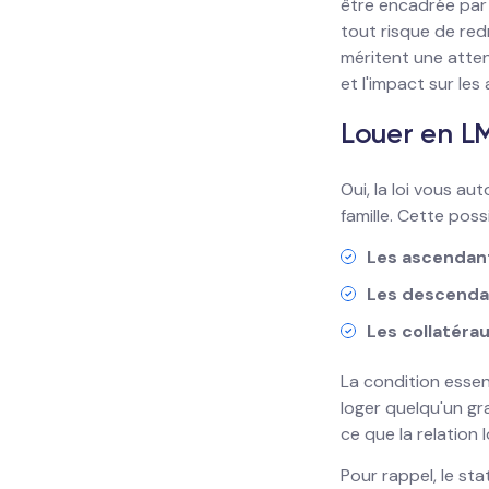
être encadrée par 
tout risque de red
méritent une attent
et l'impact sur les 
Louer en LM
Oui, la loi vous a
famille. Cette possi
Les ascendan
Les descenda
Les collatéra
La condition essent
loger quelqu'un gra
ce que la relation 
Pour rappel, le st