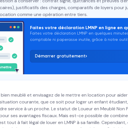
estion à conserver : contrat signé, quittances et preuves d'
caires), justificatifs des charges, comparatifs de loyers pour j
a location comme une opération entre tiers.
Faites votre déclaration LMNP en ligne en q
Faites votre déclaration LMNP en quelques minutes
comptable ni paperasse inutile, grâce à notre outil 
Démarrer gratuitement
bien meublé et envisagez de le mettre en location pour aide
e situation courante, que ce soit pour loger un enfant étudiant
dre service à un proche. Le statut de Loueur en Meublé Non 
 pour ses avantages fiscaux. Mais est-ce possible de combine
 est tout à fait légal de louer en LMNP à sa famille. Cependan