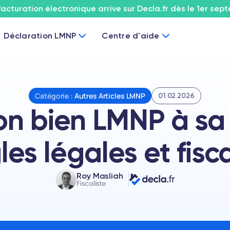
facturation électronique arrive sur Decla.fr dès le 1er sep
Déclaration LMNP
Centre d'aide
Catégorie :
Autres Articles LMNP
01.02.2026
on bien LMNP à sa f
les légales et fisc
Roy Masliah
Fiscaliste