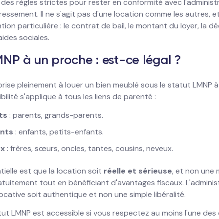
des règles strictes pour rester en conformité avec l'administra
ressement. Il ne s'agit pas d'une location comme les autres, et
ion particulière : le contrat de bail, le montant du loyer, la 
aides sociales.
NP à un proche : est-ce légal ?
utorise pleinement à louer un bien meublé sous le statut LMNP
bilité s'applique à tous les liens de parenté :
ts
: parents, grands-parents.
nts
: enfants, petits-enfants.
ux
: frères, sœurs, oncles, tantes, cousins, neveux.
ielle est que la location soit
réelle et sérieuse
, et non une
tuitement tout en bénéficiant d'avantages fiscaux. L'administr
locative soit authentique et non une simple libéralité.
atut LMNP est accessible si vous respectez au moins l'une des