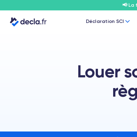
📢 La 
Déclaration SCI
Louer s
règ