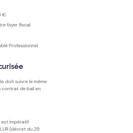
0 €.
re foyer fiscal
ublé Professionnel
curisée
lle doit suivre le même
n contrat de bail en
Il est impératif
 ALUR (décret du 29