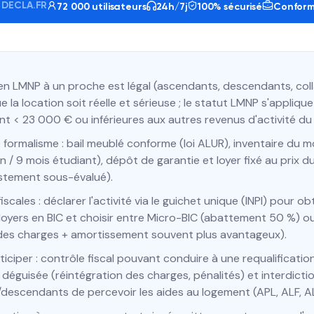
L DECLA.FR
72 000 utilisateurs
24h/7j
100% sécurisé
Conformi
en LMNP à un proche est légal (ascendants, descendants, col
e la location soit réelle et sérieuse ; le statut LMNP s'applique
nt < 23 000 € ou inférieures aux autres revenus d'activité du 
 formalisme : bail meublé conforme (loi ALUR), inventaire du mo
n / 9 mois étudiant), dépôt de garantie et loyer fixé au prix 
estement sous-évalué).
iscales : déclarer l'activité via le guichet unique (INPI) pour ob
 loyers en BIC et choisir entre Micro-BIC (abattement 50 %) ou
des charges + amortissement souvent plus avantageux).
ticiper : contrôle fiscal pouvant conduire à une requalificatio
déguisée (réintégration des charges, pénalités) et interdicti
descendants de percevoir les aides au logement (APL, ALF, A