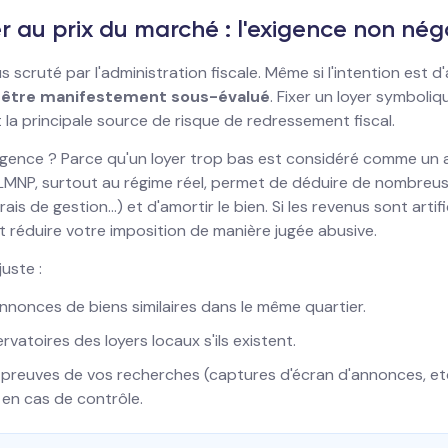
er au prix du marché : l'exigence non né
lus scruté par l'administration fiscale. Même si l'intention est 
s être manifestement sous-évalué
. Fixer un loyer symboli
t la principale source de risque de redressement fiscal.
gence ? Parce qu'un loyer trop bas est considéré comme un a
t LMNP, surtout au régime réel, permet de déduire de nombreu
ais de gestion...) et d'amortir le bien. Si les revenus sont artif
nt réduire votre imposition de manière jugée abusive.
juste :
nnonces de biens similaires dans le même quartier.
ervatoires des loyers locaux s'ils existent.
reuves de vos recherches (captures d'écran d'annonces, etc.)
 en cas de contrôle.