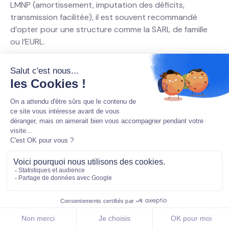
LMNP (amortissement, imputation des déficits,
transmission facilitée), il est souvent recommandé
d’opter pour une structure comme la SARL de famille
ou l’EURL.
Prenez le temps d’analyser vos objectifs, le montant de
votre investissement, et la complexité des démarches
que vous êtes prêt(e) à assumer. Chaque situation est
unique et il est essentiel de faire le point sur vos
priorités avant de choisir le type de société qui
répondra le mieux à vos besoins.
En vous informant correctement et en profitant des
outils d’automatisation comme ceux offerts par
Decla.fr, vous mettez toutes les chances de votre côté
pour mener à bien votre projet de location meublée
non professionnelle dans les meilleures conditions.
Grâce à une gestion rigoureuse et une stratégie fiscale