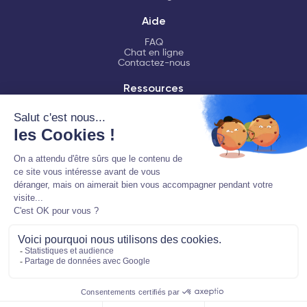
Aide
FAQ
Chat en ligne
Contactez-nous
Ressources
LMNP
Fiscalité LMNP
Déclaration LMNP
Logiciel comptable
Partenaire EDI habilité par la Direction Générale des Finances
Publiques
En savoir plus
©2026 decla.fr, partenaire EDI habilité par la Direction