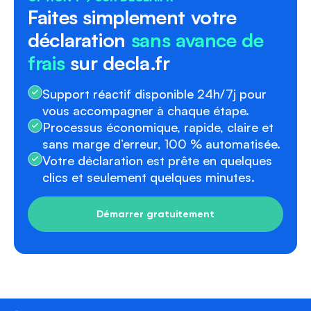
Faites simplement votre
déclaration
sans avance de
frais
sur decla.fr
Support réactif disponible 24h/7j pour
vous accompagner à chaque étape.
Processus économique, rapide, claire et
sans marge d’erreur, 100 % automatisée.
Votre déclaration est prête en quelques
clics et seulement quelques minutes.
Démarrer gratuitement