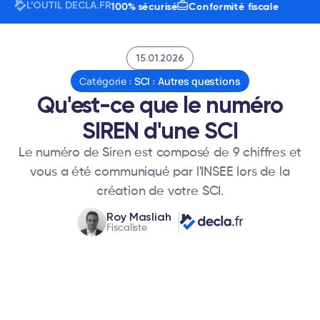
L’OUTIL DECLA.FR
utilisateurs
24h/7j
100% sécurisé
Conformité fiscale
15.01.2026
Catégorie :
SCI : Autres questions
Qu'est-ce que le numéro
SIREN d'une SCI
Le numéro de Siren est composé de 9 chiffres et
vous a été communiqué par l'INSEE lors de la
création de votre SCI.
Roy Masliah
Fiscaliste