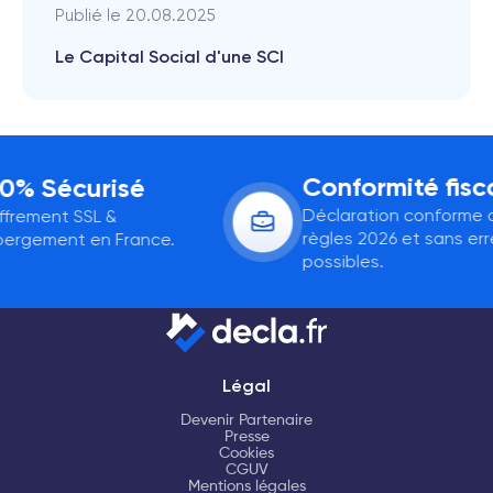
Publié le
20.08.2025
Le Capital Social d'une SCI
Conformité fisca
0% Sécurisé
Déclaration conforme a
frement SSL &
règles 2026 et sans erre
rgement en France.
possibles.
Légal
Devenir Partenaire
Presse
Cookies
CGUV
Mentions légales