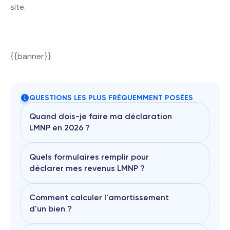
site.
{{banner}}
QUESTIONS LES PLUS FRÉQUEMMENT POSÉES
Quand dois-je faire ma déclaration
LMNP en 2026 ?
Quels formulaires remplir pour
déclarer mes revenus LMNP ?
En 2026, la date limite de déclaration
a été fixée au
20 Mai 2026
Plus besoin de passer par un
comptable ! Avec decla.fr, Facilitez
Comment calculer l'amortissement
vous la vie et faites votre déclaration
d'un bien ?
en ligne en 1 clin d'œil ! Nouvellement
LMNP ou en reprise de compta, c'est
un jeu d'enfant !