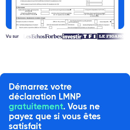
Vu sur
Démarrez votre
déclaration LMNP
gratuitement
. Vous ne
payez que si vous êtes
satisfait