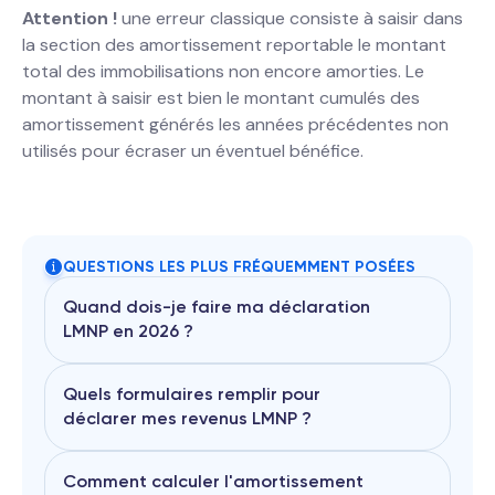
Attention !
une erreur classique consiste à saisir dans
la section des amortissement reportable le montant
total des immobilisations non encore amorties. Le
montant à saisir est bien le montant cumulés des
amortissement générés les années précédentes non
utilisés pour écraser un éventuel bénéfice.
QUESTIONS LES PLUS FRÉQUEMMENT POSÉES
Quand dois-je faire ma déclaration
LMNP en 2026 ?
Quels formulaires remplir pour
déclarer mes revenus LMNP ?
En 2026, la date limite de déclaration
a été fixée au
20 Mai 2026
Plus besoin de passer par un
comptable ! Avec decla.fr, Facilitez
Comment calculer l'amortissement