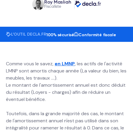
Roy Masliah
Fiscaliste
L’OUTIL DECLA.FR
utilisateurs
24h/7j
100% sécurisé
Conformité fiscale
Comme vous le savez,
en LMNP
, les actifs de l'activité
LMNP sont amortis chaque année (La valeur du bien, les
meubles, les travaux ….).
Le montant de l'amortissement annuel est donc déduit
du résultat (Loyers - charges) afin de réduire un
éventuel bénéfice.
Toutefois, dans la grande majorité des cas, le montant
de l'amortissement annuel n'est pas utilisé dans son
intégralité pour ramener le résultat à 0. Dans ce cas, le