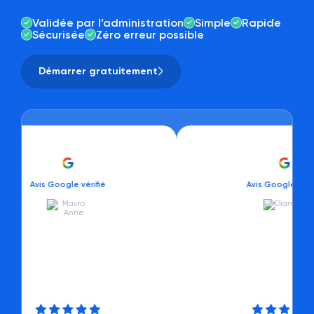
Validée par l’administration
Simple
Rapide
Sécurisée
Zéro erreur possible
Démarrer gratuitement
is Google vérifié
Avis Google vérifié