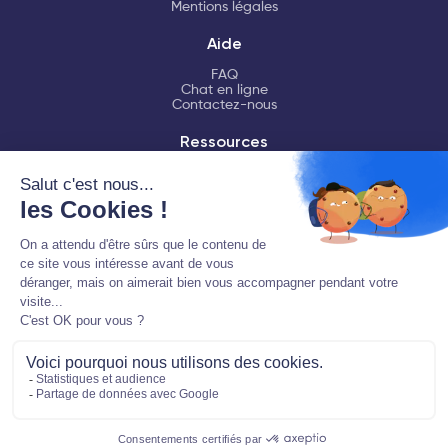
Mentions légales
Aide
FAQ
Chat en ligne
Contactez-nous
Ressources
LMNP
Fiscalité LMNP
Déclaration LMNP
Logiciel comptable
Partenaire EDI habilité par la Direction Générale des Finances
Publiques
En savoir plus