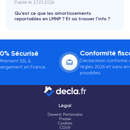
Publié le
27.01.2026
Qu'est ce que les amortissements
reportables en LMNP ? Et où trouver l'info ?
Conformité fisca
0% Sécurisé
Déclaration conforme a
frement SSL &
règles 2026 et sans erre
rgement en France.
possibles.
Légal
Devenir Partenaire
Presse
Cookies
CGUV