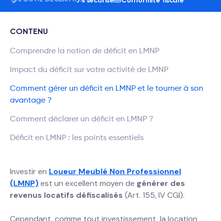
isateurs
24h/7j
100% sécurisé
Conformité fiscale
CONTENU
Comprendre la notion de déficit en LMNP
Impact du déficit sur votre activité de LMNP
Comment gérer un déficit en LMNP et le tourner à son
avantage ?
Comment déclarer un déficit en LMNP ?
Déficit en LMNP : les points essentiels
Investir en
Loueur Meublé Non Professionnel
(LMNP)
est un excellent moyen de
générer des
revenus locatifs défiscalisés
(Art. 155, IV CGI).
Cependant, comme tout investissement, la location