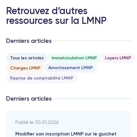
vraiment génial. Et pour toute question
le chat est très pratique. Je ne peux
Retrouvez d’autres
que le recommander !
ressources sur la LMNP
Derniers articles
Tous les articles
Immatriculation LMNP
Loyers LMNP
Amortissement LMNP
Charges LMNP
Reprise de comptabilité LMNP
Derniers articles
Publié le
30.01.2026
Modifier son inscription LMNP sur le guichet