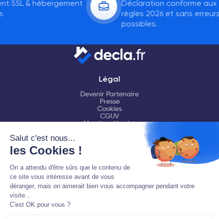
t SSL & hébergement
Déclaration conforme aux
règles 2026 et sans erreurs
possibles.
Légal
Devenir Partenaire
Presse
Cookies
CGUV
Mentions légales
Aide
FAQ
Chat en ligne
Contactez-nous
Ressources
LMNP
Fiscalité LMNP