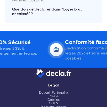
Publié le
15.01.2026
Que dois-je déclarer dans "Loyer brut
encaissé" ?
Conformité fisca
% Sécurisé
Déclaration conforme a
frement SSL &
règles 2026 et sans erre
rgement en France.
possibles.
Légal
Devenir Partenaire
Presse
Cookies
CGUV