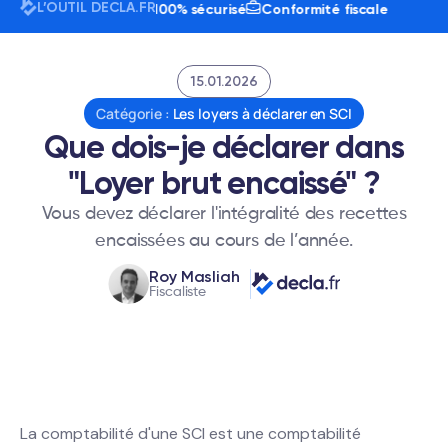
L’OUTIL DECLA.FR
utilisateurs
24h/7j
100% sécurisé
Conformité fiscale
15.01.2026
Catégorie :
Les loyers à déclarer en SCI
Que dois-je déclarer dans
"Loyer brut encaissé" ?
Vous devez déclarer l'intégralité des recettes
encaissées au cours de l’année.
Roy Masliah
Fiscaliste
La comptabilité d'une SCI est une comptabilité