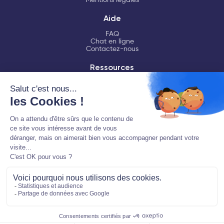
Mentions légales
Aide
FAQ
Chat en ligne
Contactez-nous
Ressources
LMNP
Fiscalité LMNP
Déclaration LMNP
Logiciel comptable
Partenaire EDI habilité par la Direction Générale des Finances
Publiques
En savoir plus