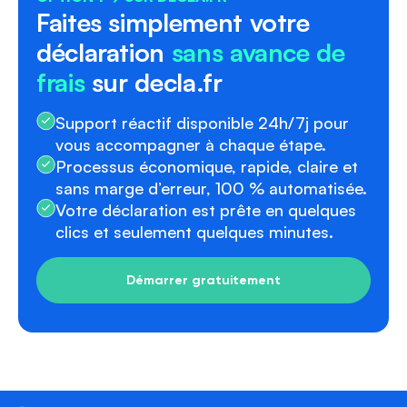
Faites simplement votre
déclaration
sans avance de
frais
sur decla.fr
Support réactif disponible 24h/7j pour
vous accompagner à chaque étape.
Processus économique, rapide, claire et
sans marge d’erreur, 100 % automatisée.
Votre déclaration est prête en quelques
clics et seulement quelques minutes.
Démarrer gratuitement