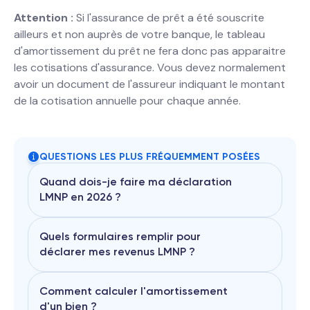
Attention :
Si l'assurance de prêt a été souscrite
ailleurs et non auprès de votre banque, le tableau
d'amortissement du prêt ne fera donc pas apparaitre
les cotisations d'assurance. Vous devez normalement
avoir un document de l'assureur indiquant le montant
de la cotisation annuelle pour chaque année.
QUESTIONS LES PLUS FRÉQUEMMENT POSÉES
Quand dois-je faire ma déclaration
LMNP en 2026 ?
Quels formulaires remplir pour
déclarer mes revenus LMNP ?
En 2026, la date limite de déclaration
a été fixée au
20 Mai 2026
Plus besoin de passer par un
comptable ! Avec decla.fr, Facilitez
Comment calculer l'amortissement
vous la vie et faites votre déclaration
d'un bien ?