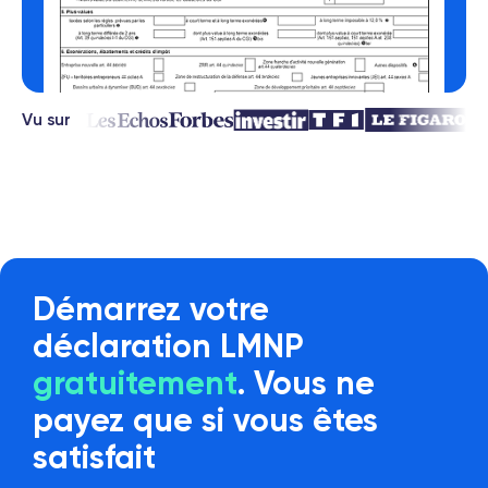
Vu sur
Démarrez votre
déclaration LMNP
gratuitement
. Vous ne
payez que si vous êtes
satisfait