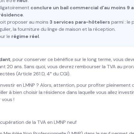
oit être
neuf
.
ligatoirement
conclure un bail commercial d'au moins 9 
 résidence
.
doit proposer au moins
3 services para-hôteliers
parmi : le 
ulier, la fourniture du linge de maison et la réception.
our le
régime réel
.
dant
, pour conserver ce bénéfice sur le long terme, vous de
dant 20 ans. Sans quoi, vous devrez rembourser la TVA au pro
ctées (Article 261 D, 4° du CGI).
investir en LMNP ? Alors, attention, pour profiter pleinement
veiller à bien choisir la résidence dans laquelle vous allez inves
 vous !
écupération de la TVA en LMNP neuf
on Meublée Non Professionnelle (LMNP) dans le neuf permet d