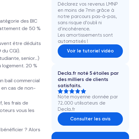
Déclarez vos revenus LMNP
en moins de 7min grâce à
notre parcours pas-à-pas,
catégorie des BIC
sans risque d’oubli ni
abattement de 50 %
d’incohérence.
Les amortissements sont
automatisés !
euvent être déduits
 du CGI).
Voir le tutoriel vidéo
udiante, senior...)
du logement. 20 %
Decla.fr noté 5 étoiles par
des milliers de clients
un bail commercial
satisfaits.
e en cas de non-
Note moyenne donnée par
, les frais de
72.000 utilisateurs de
Decla.fr
moteurs vous les
Consulter les avis
énéficier ? Alors