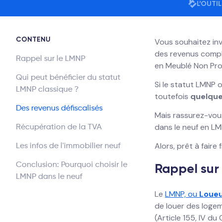
L’OUTI
CONTENU
Vous souhaitez inv
des revenus complé
Rappel sur le LMNP
en Meublé Non Prof
Qui peut bénéficier du statut
Si le statut LMNP 
LMNP classique ?
toutefois
quelque
Des revenus défiscalisés
Mais rassurez-vous
dans le neuf en LM
Récupération de la TVA
Alors, prêt à faire
Les infos de l'immobilier neuf
Rappel sur
Conclusion: Pourquoi choisir le
LMNP dans le neuf
Le
LMNP, ou
Loueu
de louer des logem
(Article 155, IV d