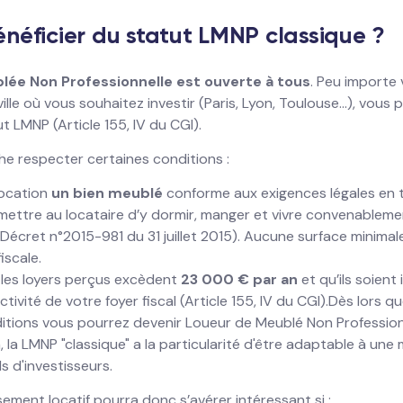
néficier du statut LMNP classique ?
lée Non Professionnelle est ouverte à tous
. Peu importe
ville où vous souhaitez investir (Paris, Lyon, Toulouse...), vous
t LMNP (Article 155, IV du CGI).
che respecter certaines conditions :
location
un bien meublé
conforme aux exigences légales en 
mettre au locataire d’y dormir, manger et vivre convenableme
t Décret n°2015-981 du 31 juillet 2015). Aucune surface minimal
iscale.
e les loyers perçus excèdent
23 000 € par an
et qu’ils soient 
tivité de votre foyer fiscal (Article 155, IV du CGI).Dès lors 
itions vous pourrez devenir Loueur de Meublé Non Profession
 la LMNP "classique" a la particularité d'être adaptable à une
ls d'investisseurs.
sement locatif pourra donc s’avérer intéressant si :