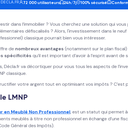
L DECLA.FR
72 000 utilisateurs
24h/7j
100% sécurisé
Conformi
estir dans l’immobilier ? Vous cherchez une solution qui vou
mentaires défiscalisés ? Alors, l'investissement dans le neu
essionnel) classique pourrait bien vous intéresser.
offre de
nombreux avantages
(notamment sur le plan fiscal)
s spécificités
qu’il est important d’avoir à l’esprit avant de 
, Décla.fr va décortiquer pour vous tous les aspects de l’inve
NP classique.
 fructifier votre argent tout en optimisant vos impôts ? C’est pa
 le LMNP
r en Meublé Non Professionnel
, est un statut qui permet à
ents meublés à titre non professionnel en échange d’une fis
u Code Général des Impôts).