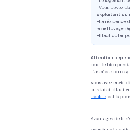
-Le logement d
-Vous devez ob
exploitant de
-La résidence 
le nettoyage rég
-Il faut opter p
Attention cepen
louer le bien pen
d'années non respe
Vous avez envie d’
ce statut, il faut 
Décla.fr
est là pour
Avantages de la r
Investir en Locati