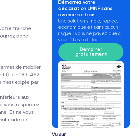
Démarrez votre
déclaration LMNP sans
avance de frais.
Une solution simple, rapide,
économique et sans aucun
 votre tranche
risque : vous ne payez que si
 pourrez donc
vous êtes satisfait.
Démarrer
gratuitement
termes de mobilier
nt (Loi n° 89-462
e n’est exigée par
inférieurs aux
que vous respectez
nel. Et ne vous
 multitude de
Vu sur