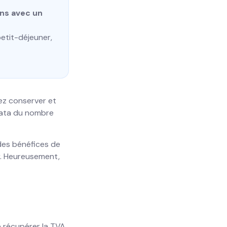
ans avec un
petit-déjeuner,
vez conserver et
rata du nombre
 des bénéfices de
tir. Heureusement,
e récupérer la TVA