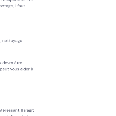
ntage, il faut
.
r, nettoyage
A devra être
 peut vous aider à
éressant. Il s’agit