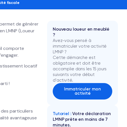
té fiscale
s permet de générer
Nouveau loueur en meublé
f en LMNP (Loueur
?
Avez-vous pensé à
immatriculer votre activité
 il comporte
LMNP ?
s’engager.
Cette démarche est
obligatoire et doit être
stissement locatif
accomplie dans les 15 jours
suivants votre début
d'activité.
rti !
Immatriculer mon
activité
 des particuliers
Tutoriel :
Votre déclaration
calité avantageuse
LMNP prête en moins de 7
minutes.