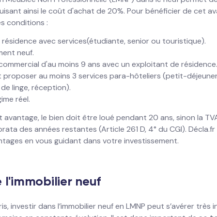
uisant ainsi le coût d'achat de 20%. Pour bénéficier de cet ava
s conditions :
e résidence avec services(étudiante, senior ou touristique).
ment neuf.
 commercial d'au moins 9 ans avec un exploitant de résidence
t proposer au moins 3 services para-hôteliers (petit-déjeune
 de linge, réception).
ime réel.
 avantage, le bien doit être loué pendant 20 ans, sinon la TV
ata des années restantes (Article 261 D, 4° du CGI). Décla.fr
ntages en vous guidant dans votre investissement.
e l'immobilier neuf
s, investir dans l’immobilier neuf en LMNP peut s’avérer très int