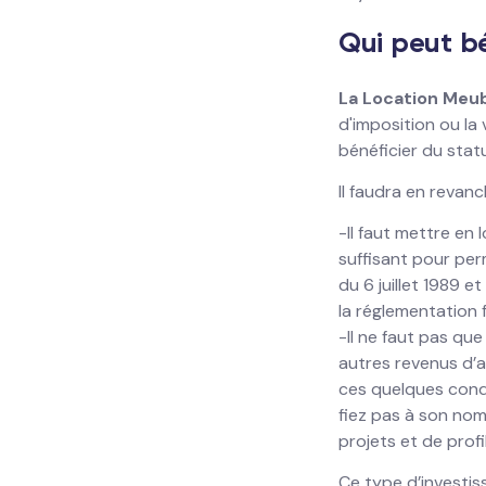
Qui peut bé
La Location Meub
d'imposition ou la 
bénéficier du statu
Il faudra en revan
-Il faut mettre en 
suffisant pour per
du 6 juillet 1989 e
la réglementation f
-Il ne faut pas qu
autres revenus d’ac
ces quelques cond
fiez pas à son nom,
projets et de profi
Ce type d’investis