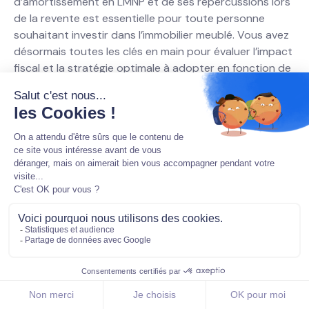
d’amortissement en LMNP et de ses répercussions lors
de la revente est essentielle pour toute personne
souhaitant investir dans l’immobilier meublé. Vous avez
désormais toutes les clés en main pour évaluer l’impact
fiscal et la stratégie optimale à adopter en fonction de
votre profil d’investisseur.
Voici un rappel des points essentiels :
Le
calcul de la plus‐value
repose sur la différence
entre le prix de vente et le prix d’acquisition, majoré
des frais liés à l’achat et des amortissements
déduits.
L’
amortissement
permet de réduire les revenus
imposables pendant la phase de location mais doit
être en partie réintégré lors de la cession.
Les
abattements
liés à la durée de détention
permettent de réduire progressivement l’impact